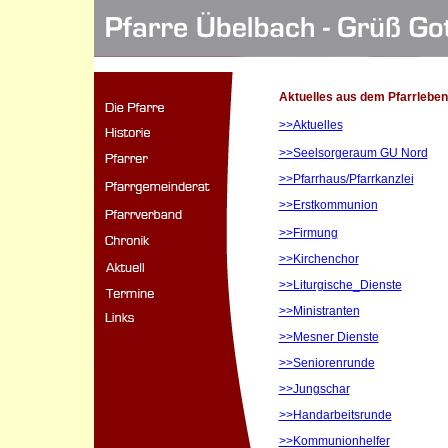
Aktuelles aus dem Pfarrleben
>>Aktuelles
>>Seelsorgeraum GU Nord
>>Pfarrhaus/Pfarrkanzlei
>>Erstkommunion
>>Firmung
>>Kirchenchor
>>Liturgische_Dienste
>>Ministranten
>>Mesner Dienste
>>Seniorenrunde
>>Jungschar
>>Handarbeitsrunde
>>Kommunionhelfer